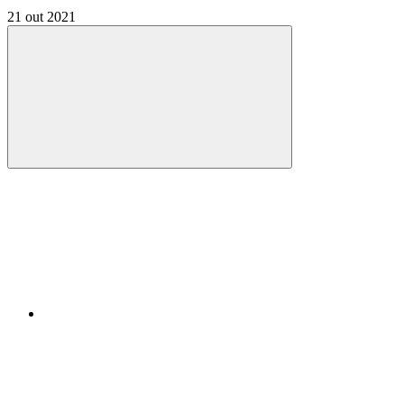
21 out 2021
Compartilhar
Compartilhar po
Compartilhar n