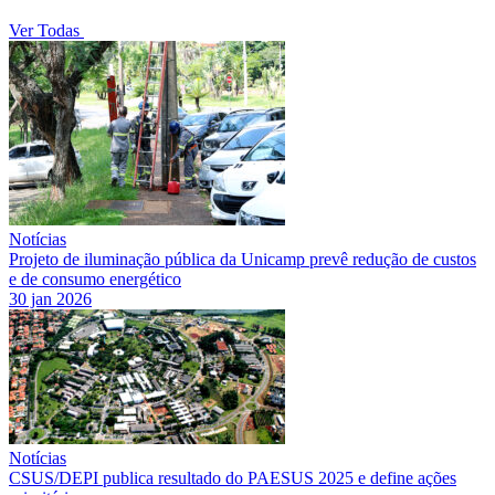
Ver Todas
Notícias
Projeto de iluminação pública da Unicamp prevê redução de custos
e de consumo energético
30 jan 2026
Notícias
CSUS/DEPI publica resultado do PAESUS 2025 e define ações