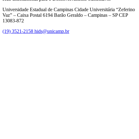
Universidade Estadual de Campinas Cidade Universitária “Zeferino
Vaz” – Caixa Postal 6194 Barão Geraldo – Campinas – SP CEP
13083-872
(19) 3521-2158
hids@unicamp.br
Link para o Facebook
Link para o Linkedin
Link para o Instagram