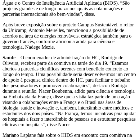
Água e o Centro de Inteligência Artificial Aplicada (BIOS). “São
projetos grandes e de longo prazo nos quais as colaborações e
parcerias internacionais são bem-vindas”, disse.
Após breve exposição sobre o projeto Campus Sustentável, o reitor
da Unicamp, Antonio Meirelles, mencionou a possibilidade de
acordos na área de energias renováveis, estratégica também para o
governo francês, conforme afirmou a adida para ciência e
tecnologia, Nadege Mezie.
Saúde
– O coordenador de administração do HC, Rodrigo de
Oliveira, recebeu parte da comitiva na tarde do dia 19. “Estamos
abertos a parcerias científicas perenes com benefício concreto ao
longo do tempo. Uma possibilidade seria desenvolvermos um centro
de apoio à pesquisa clínica dentro do HC, para facilitar o trabalho
dos pesquisadores e promover colaborações”, destacou Rodrigo
durante a reunião. Nacer Boubenna, adido para ciência e tecnologia
na Embaixada da França, disse que a visita faz parte de uma ação
visando a colaborações entre a França e o Brasil nas áreas de
biologia, saúde e inovação e, também, intercâmbio entre médicos e
estudantes dos dois países. “Na França, temos iniciativas para ajudar
os hospitais a fazer o intercâmbio de pessoas e a estruturar pesquisas
clínicas em hospitais”, disse Nacer.
Mariano Laplane fala sobre o HIDS em encontro com comitiva na