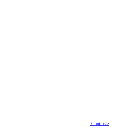
Diminuir fonte
Contraste