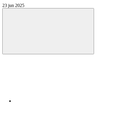
23 jun 2025
Compartilhar
Compartilhar po
Compartilhar n