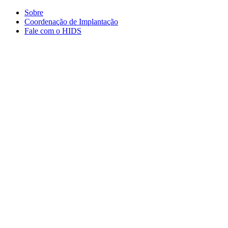
Conteúdo principal
Menu principal
Rodapé
Sobre
Coordenação de Implantação
Fale com o HIDS
Aumentar fonte
Diminuir fonte