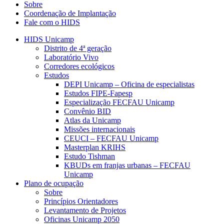
Sobre
Coordenação de Implantação
Fale com o HIDS
HIDS Unicamp
Distrito de 4ª geração
Laboratório Vivo
Corredores ecológicos
Estudos
DEPI Unicamp – Oficina de especialistas
Estudos FIPE-Fapesp
Especialização FECFAU Unicamp
Convênio BID
Atlas da Unicamp
Missões internacionais
CEUCI – FECFAU Unicamp
Masterplan KRIHS
Estudo Tishman
KBUDs em franjas urbanas – FECFAU
Unicamp
Plano de ocupação
Sobre
Princípios Orientadores
Levantamento de Projetos
Oficinas Unicamp 2050