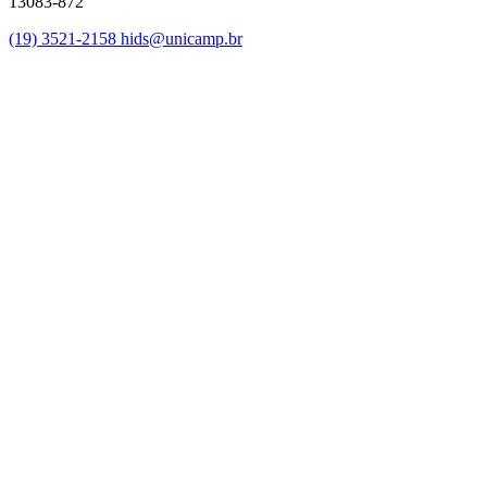
13083-872
(19) 3521-2158
hids@unicamp.br
Link para o Facebook
Link para o Linkedin
Link para o Instagram