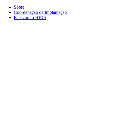
Conteúdo principal
Menu principal
Rodapé
Sobre
Coordenação de Implantação
Fale com o HIDS
Aumentar fonte
Diminuir fonte