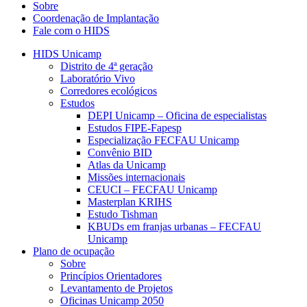
Sobre
Coordenação de Implantação
Fale com o HIDS
HIDS Unicamp
Distrito de 4ª geração
Laboratório Vivo
Corredores ecológicos
Estudos
DEPI Unicamp – Oficina de especialistas
Estudos FIPE-Fapesp
Especialização FECFAU Unicamp
Convênio BID
Atlas da Unicamp
Missões internacionais
CEUCI – FECFAU Unicamp
Masterplan KRIHS
Estudo Tishman
KBUDs em franjas urbanas – FECFAU
Unicamp
Plano de ocupação
Sobre
Princípios Orientadores
Levantamento de Projetos
Oficinas Unicamp 2050