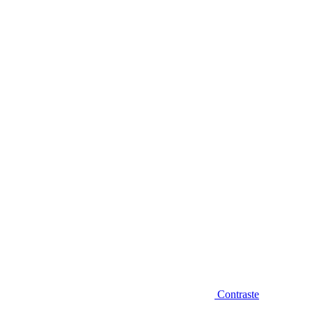
Diminuir fonte
Contraste