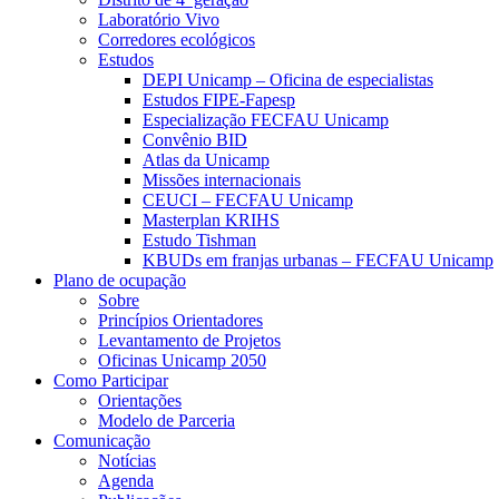
Laboratório Vivo
Corredores ecológicos
Estudos
DEPI Unicamp – Oficina de especialistas
Estudos FIPE-Fapesp
Especialização FECFAU Unicamp
Convênio BID
Atlas da Unicamp
Missões internacionais
CEUCI – FECFAU Unicamp
Masterplan KRIHS
Estudo Tishman
KBUDs em franjas urbanas – FECFAU Unicamp
Plano de ocupação
Sobre
Princípios Orientadores
Levantamento de Projetos
Oficinas Unicamp 2050
Como Participar
Orientações
Modelo de Parceria
Comunicação
Notícias
Agenda