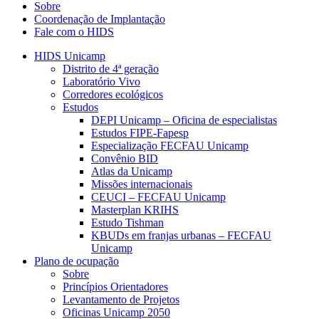
Sobre
Coordenação de Implantação
Fale com o HIDS
HIDS Unicamp
Distrito de 4ª geração
Laboratório Vivo
Corredores ecológicos
Estudos
DEPI Unicamp – Oficina de especialistas
Estudos FIPE-Fapesp
Especialização FECFAU Unicamp
Convênio BID
Atlas da Unicamp
Missões internacionais
CEUCI – FECFAU Unicamp
Masterplan KRIHS
Estudo Tishman
KBUDs em franjas urbanas – FECFAU
Unicamp
Plano de ocupação
Sobre
Princípios Orientadores
Levantamento de Projetos
Oficinas Unicamp 2050