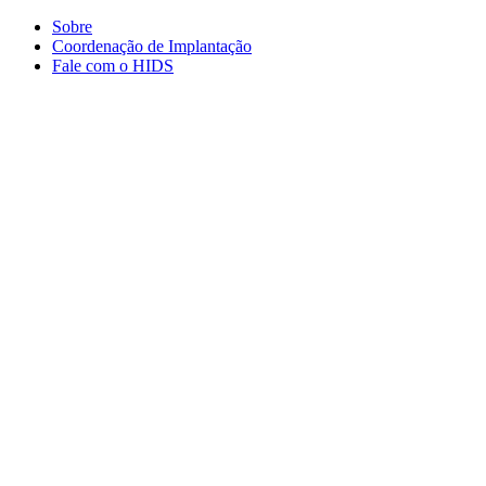
Conteúdo principal
Menu principal
Rodapé
Sobre
Coordenação de Implantação
Fale com o HIDS
Aumentar fonte
Diminuir fonte