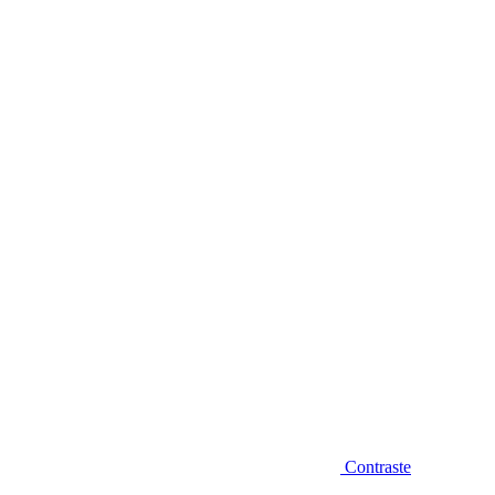
Diminuir fonte
Contraste