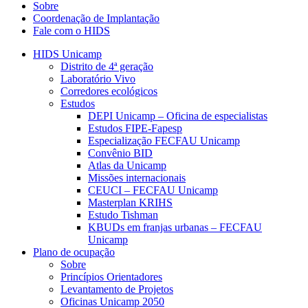
Sobre
Coordenação de Implantação
Fale com o HIDS
HIDS Unicamp
Distrito de 4ª geração
Laboratório Vivo
Corredores ecológicos
Estudos
DEPI Unicamp – Oficina de especialistas
Estudos FIPE-Fapesp
Especialização FECFAU Unicamp
Convênio BID
Atlas da Unicamp
Missões internacionais
CEUCI – FECFAU Unicamp
Masterplan KRIHS
Estudo Tishman
KBUDs em franjas urbanas – FECFAU
Unicamp
Plano de ocupação
Sobre
Princípios Orientadores
Levantamento de Projetos
Oficinas Unicamp 2050