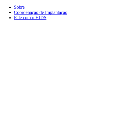
Conteúdo principal
Menu principal
Rodapé
Sobre
Coordenação de Implantação
Fale com o HIDS
Aumentar fonte
Diminuir fonte