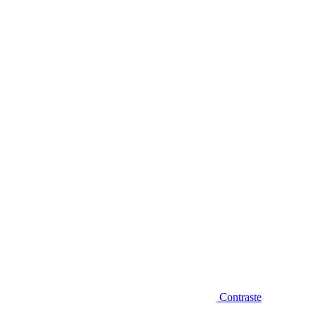
Diminuir fonte
Contraste