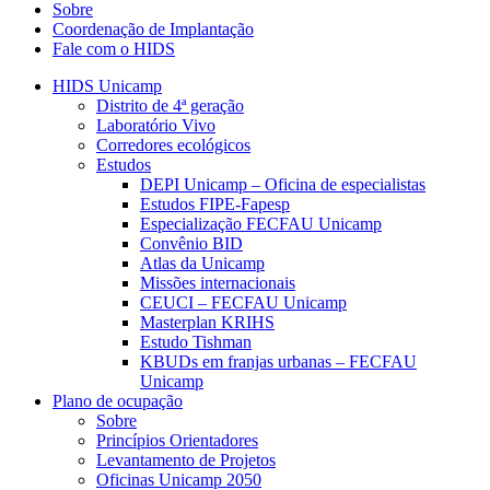
Sobre
Coordenação de Implantação
Fale com o HIDS
HIDS Unicamp
Distrito de 4ª geração
Laboratório Vivo
Corredores ecológicos
Estudos
DEPI Unicamp – Oficina de especialistas
Estudos FIPE-Fapesp
Especialização FECFAU Unicamp
Convênio BID
Atlas da Unicamp
Missões internacionais
CEUCI – FECFAU Unicamp
Masterplan KRIHS
Estudo Tishman
KBUDs em franjas urbanas – FECFAU
Unicamp
Plano de ocupação
Sobre
Princípios Orientadores
Levantamento de Projetos
Oficinas Unicamp 2050