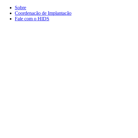
Conteúdo principal
Menu principal
Rodapé
Sobre
Coordenação de Implantação
Fale com o HIDS
Aumentar fonte
Diminuir fonte