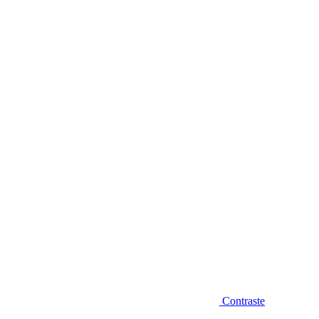
Diminuir fonte
Contraste