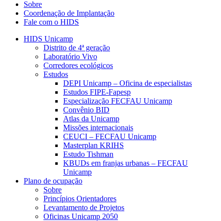
Sobre
Coordenação de Implantação
Fale com o HIDS
HIDS Unicamp
Distrito de 4ª geração
Laboratório Vivo
Corredores ecológicos
Estudos
DEPI Unicamp – Oficina de especialistas
Estudos FIPE-Fapesp
Especialização FECFAU Unicamp
Convênio BID
Atlas da Unicamp
Missões internacionais
CEUCI – FECFAU Unicamp
Masterplan KRIHS
Estudo Tishman
KBUDs em franjas urbanas – FECFAU
Unicamp
Plano de ocupação
Sobre
Princípios Orientadores
Levantamento de Projetos
Oficinas Unicamp 2050