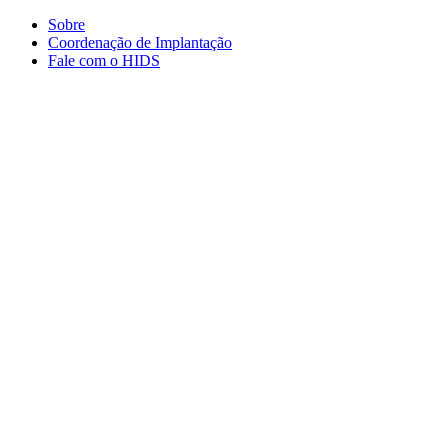
Conteúdo principal
Menu principal
Rodapé
Sobre
Coordenação de Implantação
Fale com o HIDS
Aumentar fonte
Diminuir fonte