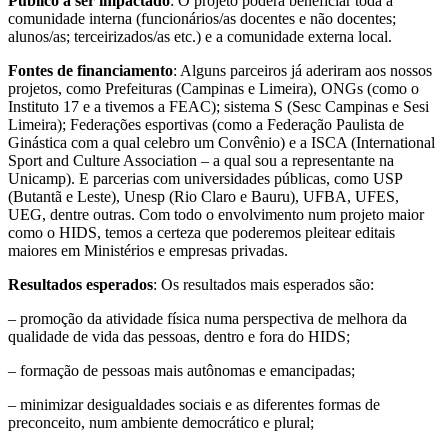
Público a ser impactado
: O projeto poderá beneficiar toda a
comunidade interna (funcionários/as docentes e não docentes;
alunos/as; terceirizados/as etc.) e a comunidade externa local.
Fontes de financiamento
: Alguns parceiros já aderiram aos nossos
projetos, como Prefeituras (Campinas e Limeira), ONGs (como o
Instituto 17 e a tivemos a FEAC); sistema S (Sesc Campinas e Sesi
Limeira); Federações esportivas (como a Federação Paulista de
Ginástica com a qual celebro um Convênio) e a ISCA (International
Sport and Culture Association – a qual sou a representante na
Unicamp). E parcerias com universidades públicas, como USP
(Butantã e Leste), Unesp (Rio Claro e Bauru), UFBA, UFES,
UEG, dentre outras. Com todo o envolvimento num projeto maior
como o HIDS, temos a certeza que poderemos pleitear editais
maiores em Ministérios e empresas privadas.
Resultados esperados
: Os resultados mais esperados são:
– promoção da atividade física numa perspectiva de melhora da
qualidade de vida das pessoas, dentro e fora do HIDS;
– formação de pessoas mais autônomas e emancipadas;
– minimizar desigualdades sociais e as diferentes formas de
preconceito, num ambiente democrático e plural;