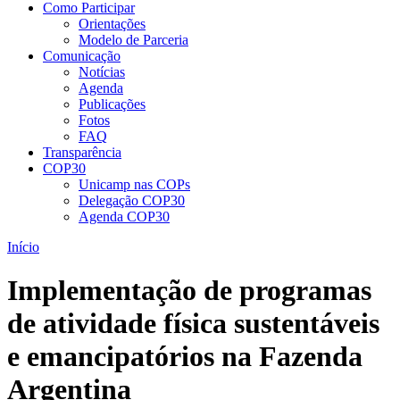
Como Participar
Orientações
Modelo de Parceria
Comunicação
Notícias
Agenda
Publicações
Fotos
FAQ
Transparência
COP30
Unicamp nas COPs
Delegação COP30
Agenda COP30
Início
Implementação de programas
de atividade física sustentáveis
e emancipatórios na Fazenda
Argentina