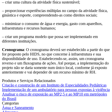
– criar uma cultura da atividade física sustentável;
– proporcionar experiências múltiplas no campo da atividade física,
ginástica e esporte, compreendendo-as como direitos sociais;
– minimizar o consumo de água e energia, gasto com aparelhos,
infraestrutura e recursos humanos;
– criar um programa modelo que possa ser implementado em
diferentes instituições.
Cronograma
: O cronograma deverá ser estabelecido a partir do que
for proposto pelo HIDS, no que concerne à infraestrutura e sua
disponibilidade de uso. Estabelecendo-se, assim, um cronograma
reverso e um fluxograma de ações. Até porque, a implementação do
projeto não se daria somente num único local, conforme já exposto
anteriormente e vai depender de um recurso mínimo de RH.
Produtos e Serviços Relacionados
Criação e construção de um Instituto de Especialidades Pediátricas
Implementação de um ambulatório para pessoas expostas à violência
Analisar o risco de exposição ao MP2,5 e ao MP10 em metrópoles
do Brasil
Categorias
Água e Saneamento