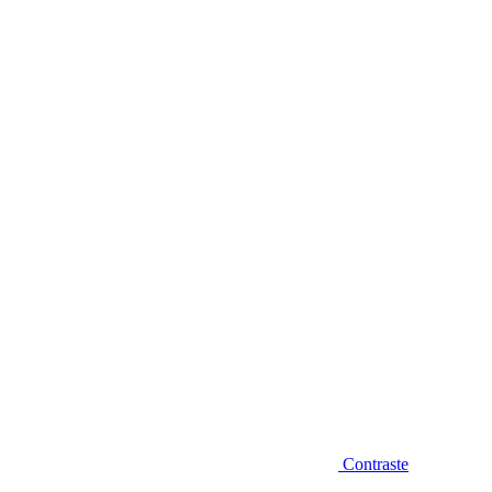
Diminuir fonte
Contraste