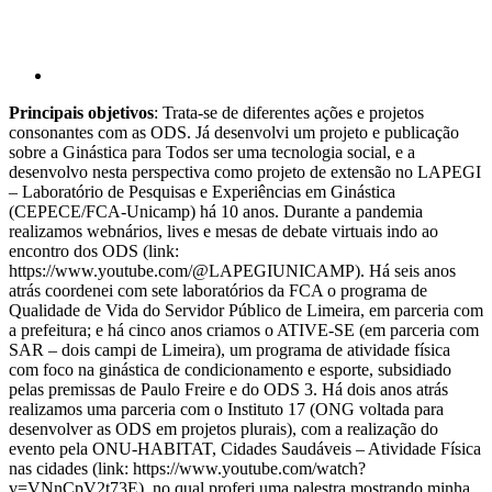
Principais objetivos
: Trata-se de diferentes ações e projetos
consonantes com as ODS. Já desenvolvi um projeto e publicação
sobre a Ginástica para Todos ser uma tecnologia social, e a
desenvolvo nesta perspectiva como projeto de extensão no LAPEGI
– Laboratório de Pesquisas e Experiências em Ginástica
(CEPECE/FCA-Unicamp) há 10 anos. Durante a pandemia
realizamos webnários, lives e mesas de debate virtuais indo ao
encontro dos ODS (link:
https://www.youtube.com/@LAPEGIUNICAMP). Há seis anos
atrás coordenei com sete laboratórios da FCA o programa de
Qualidade de Vida do Servidor Público de Limeira, em parceria com
a prefeitura; e há cinco anos criamos o ATIVE-SE (em parceria com
SAR – dois campi de Limeira), um programa de atividade física
com foco na ginástica de condicionamento e esporte, subsidiado
pelas premissas de Paulo Freire e do ODS 3. Há dois anos atrás
realizamos uma parceria com o Instituto 17 (ONG voltada para
desenvolver as ODS em projetos plurais), com a realização do
evento pela ONU-HABITAT, Cidades Saudáveis – Atividade Física
nas cidades (link: https://www.youtube.com/watch?
v=VNnCpV2t73E), no qual proferi uma palestra mostrando minha