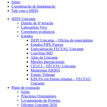
Sobre
Coordenação de Implantação
Fale com o HIDS
HIDS Unicamp
Distrito de 4ª geração
Laboratório Vivo
Corredores ecológicos
Estudos
DEPI Unicamp – Oficina de especialistas
Estudos FIPE-Fapesp
Especialização FECFAU Unicamp
Convênio BID
Atlas da Unicamp
Missões internacionais
CEUCI – FECFAU Unicamp
Masterplan KRIHS
Estudo Tishman
KBUDs em franjas urbanas – FECFAU
Unicamp
Plano de ocupação
Sobre
Princípios Orientadores
Levantamento de Projetos
Oficinas Unicamp 2050