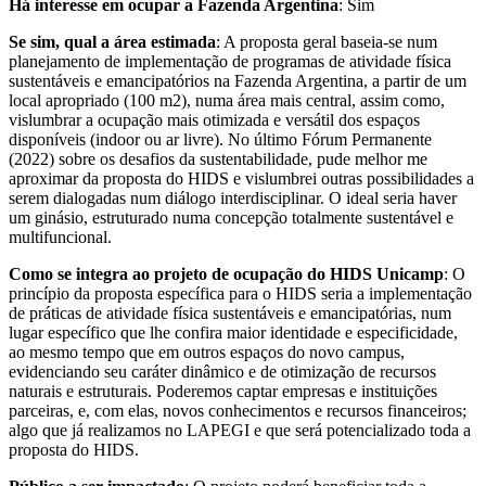
Há interesse em ocupar a Fazenda Argentina
: Sim
Se sim, qual a área estimada
: A proposta geral baseia-se num
planejamento de implementação de programas de atividade física
sustentáveis e emancipatórios na Fazenda Argentina, a partir de um
local apropriado (100 m2), numa área mais central, assim como,
vislumbrar a ocupação mais otimizada e versátil dos espaços
disponíveis (indoor ou ar livre). No último Fórum Permanente
(2022) sobre os desafios da sustentabilidade, pude melhor me
aproximar da proposta do HIDS e vislumbrei outras possibilidades a
serem dialogadas num diálogo interdisciplinar. O ideal seria haver
um ginásio, estruturado numa concepção totalmente sustentável e
multifuncional.
Como se integra ao projeto de ocupação do HIDS Unicamp
: O
princípio da proposta específica para o HIDS seria a implementação
de práticas de atividade física sustentáveis e emancipatórias, num
lugar específico que lhe confira maior identidade e especificidade,
ao mesmo tempo que em outros espaços do novo campus,
evidenciando seu caráter dinâmico e de otimização de recursos
naturais e estruturais. Poderemos captar empresas e instituições
parceiras, e, com elas, novos conhecimentos e recursos financeiros;
algo que já realizamos no LAPEGI e que será potencializado toda a
proposta do HIDS.