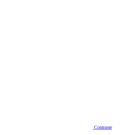
Diminuir fonte
Contraste