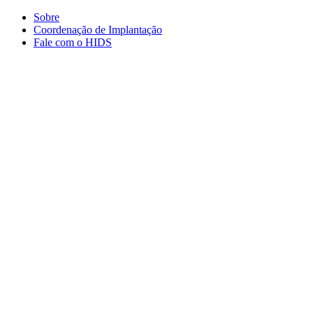
Conteúdo principal
Menu principal
Rodapé
Sobre
Coordenação de Implantação
Fale com o HIDS
Aumentar fonte
Diminuir fonte