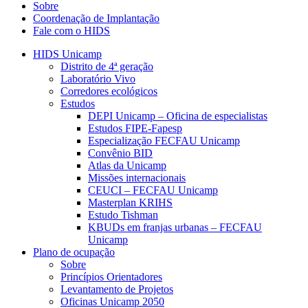
Sobre
Coordenação de Implantação
Fale com o HIDS
HIDS Unicamp
Distrito de 4ª geração
Laboratório Vivo
Corredores ecológicos
Estudos
DEPI Unicamp – Oficina de especialistas
Estudos FIPE-Fapesp
Especialização FECFAU Unicamp
Convênio BID
Atlas da Unicamp
Missões internacionais
CEUCI – FECFAU Unicamp
Masterplan KRIHS
Estudo Tishman
KBUDs em franjas urbanas – FECFAU
Unicamp
Plano de ocupação
Sobre
Princípios Orientadores
Levantamento de Projetos
Oficinas Unicamp 2050