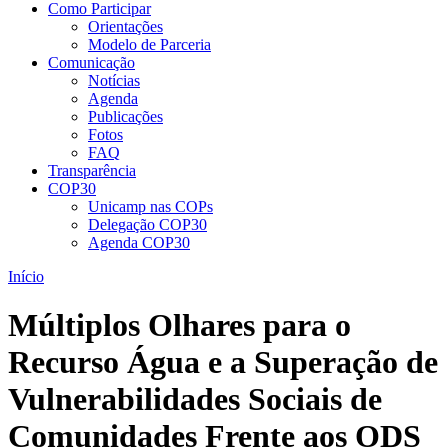
Como Participar
Orientações
Modelo de Parceria
Comunicação
Notícias
Agenda
Publicações
Fotos
FAQ
Transparência
COP30
Unicamp nas COPs
Delegação COP30
Agenda COP30
Início
Múltiplos Olhares para o
Recurso Água e a Superação de
Vulnerabilidades Sociais de
Comunidades Frente aos ODS