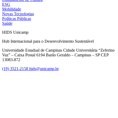
ESG
Mobilidade
Novas Tecnologias
Políticas Públicas
Saúde
HIDS Unicamp
Hub Internacional para o Desenvolvimento Sustentável
Universidade Estadual de Campinas Cidade Universitária “Zeferino
Vaz” – Caixa Postal 6194 Barão Geraldo – Campinas – SP CEP
13083-872
(19) 3521-2158
hids@unicamp.br
Link para o Facebook
Link para o Linkedin