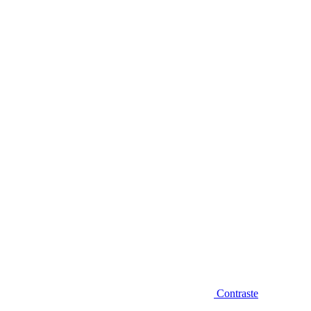
Diminuir fonte
Contraste