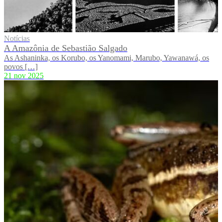
Notícias
A Amazônia de Sebastião Salgado
As Ashaninka, os Korubo, os Yanomami, Marubo, Yawanawá, os
povos […]
21 nov 2025