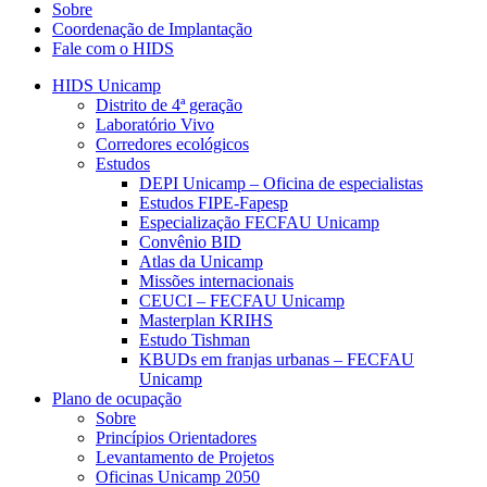
Sobre
Coordenação de Implantação
Fale com o HIDS
HIDS Unicamp
Distrito de 4ª geração
Laboratório Vivo
Corredores ecológicos
Estudos
DEPI Unicamp – Oficina de especialistas
Estudos FIPE-Fapesp
Especialização FECFAU Unicamp
Convênio BID
Atlas da Unicamp
Missões internacionais
CEUCI – FECFAU Unicamp
Masterplan KRIHS
Estudo Tishman
KBUDs em franjas urbanas – FECFAU
Unicamp
Plano de ocupação
Sobre
Princípios Orientadores
Levantamento de Projetos
Oficinas Unicamp 2050