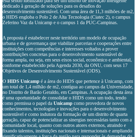
está sendo idealizado para ser um distrito de inovação inteligente
dedicado à geração de soluções para os desafios do
desenvolvimento sustentável. Com uma área de 11,3 milhões de m2,
o HIDS engloba o Polo 2 de Alta Tecnologia (Ciatec 2), o campus
Zeferino Vaz da Unicamp e o campus 1 da PUC-Campinas.
A proposta é estabelecer neste território um modelo de ocupação
urbana e de governança que viabilize parcerias e cooperações entre
instituições com competências e interesses voltados a prover
contribuições concretas para o desenvolvimento sustentável de
forma ampla, ou seja, em seus eixos social, econômico e ambiental,
conforme estabelecido pela Agenda 2030, da ONU, com seus 17
Objetivos de Desenvolvimento Sustentável (ODS).
O
HIDS Unicamp
é a área do HIDS que pertence à Unicamp, com
um total de 1,4 milhão de m2, contígua ao campus da Universidade,
no Distrito de Barão Geraldo, em Campinas. A ocupação desta área
é uma oportunidade de consolidar o HIDS como um todo, tendo
como premissa o papel da
Unicamp
como provedora de novos
conhecimentos, tecnologias e inovações para o desenvolvimento
sustentável e como indutora da formação de um distrito de quarta
geração, capaz de potencializar as sinergias necessárias tanto com a
comunidade local, quanto com outros atores externos, atraindo e
fixando talentos, instituições nacionais e internacionais e ampliando
significativamente a força da região para responder às demandas do