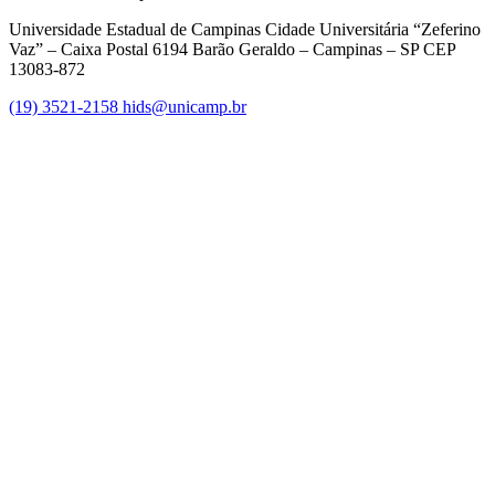
Universidade Estadual de Campinas Cidade Universitária “Zeferino
Vaz” – Caixa Postal 6194 Barão Geraldo – Campinas – SP CEP
13083-872
(19) 3521-2158
hids@unicamp.br
Link para o Facebook
Link para o Linkedin
Link para o Instagram