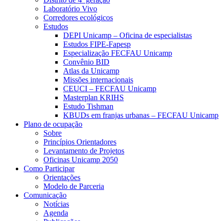
Laboratório Vivo
Corredores ecológicos
Estudos
DEPI Unicamp – Oficina de especialistas
Estudos FIPE-Fapesp
Especialização FECFAU Unicamp
Convênio BID
Atlas da Unicamp
Missões internacionais
CEUCI – FECFAU Unicamp
Masterplan KRIHS
Estudo Tishman
KBUDs em franjas urbanas – FECFAU Unicamp
Plano de ocupação
Sobre
Princípios Orientadores
Levantamento de Projetos
Oficinas Unicamp 2050
Como Participar
Orientações
Modelo de Parceria
Comunicação
Notícias
Agenda