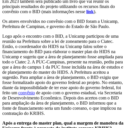
Em 2023 também será publicado um livro que vai reunir os
principais resultados do projeto utilizando os recursos finais do
convênio com o BID (mais informações nesse
link
).
Os atores envolvidos no convênio com o BID foram a Unicamp,
Prefeitura de Campinas, e governo do Estado de São Paulo.
Logo após o encontro com o BID, a Unicamp participou de uma
reunião na Prefeitura sobre a lei de zoneamento para o Ciatec.
Então, o coordenador do HIDS na Unicamp falou sobre o
financiamento do BID para elaborar o master plan do HIDS na
Unicamp e sugeriu que a área de planejamento fosse ampliada para
todo o Ciatec 2. A PUC-Campinas, presente na reunião, pediu para
que a área do campus 1 da PUC fosse incluída na área de estudos e
de planejamento do master do HIDS. A Prefeitura aceitou a
sugestão. Para ampliar a área de planejamento, o BID exigiu que
fosse formalizado apoio do governo federal ao projeto. No entanto,
diante da impossibilidade de ter esse apoio do governo federal, foi
feito um
convênio
de apoio com o governo estadual, via Secretaria
de Desenvolvimento Econômico. Depois dos acertos com o BID
para ampliação da área de planejamento, o BID informou que a
fonte de financiamento seria um fundo coreano, o que implicou na
contratação do KRIHS.
Após a entrega do master plan, qual a margem de manobra da