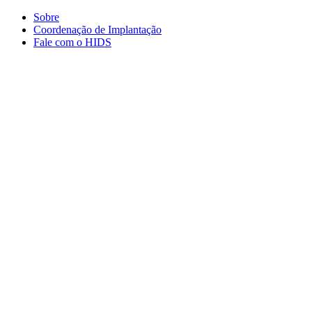
Conteúdo principal
Menu principal
Rodapé
Sobre
Coordenação de Implantação
Fale com o HIDS
Aumentar fonte
Diminuir fonte