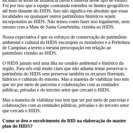
incluam as áreas de influência direta e indireta nesse tipo de estudo.
Foi por isso que a equipe contratada estendeu os limites geográficos
até bem distante do HIDS. Isso não significa em absoluto que essas
localidades ou quaisquer outros patrimônios históricos sejam
incorporados ao HIDS. Não temos como fazer isso legalmente, nem
mesmo com a Mata de Santa Genebrinha, vizinha ao HIDS.
Nossa expectativa é que os esforços de conservação do patrimônio
ambiental e cultural do HIDS encorajem os moradores e a Prefeitura
de Campinas a terem a mesma preocupação em relação ao
patrimônio vizinho ao HIDS.
O HIDS jamais será uma ilha no cenário ambiental e histórico da
região. Para nós está muito claro que não adianta tentar preservar o
patrimônio do HIDS sem preservar também os recursos florestais,
hídricos e culturais do entorno. Mas a maneira de viabilizar isso tem
que ser por meio de parcerias e colaborações com as entidades
públicas, privadas e do terceiro setor que cercam o HIDS.
Mas a maneira de viabilizar isso tem que ser por meio de parcerias e
colaborações com as entidades públicas, privadas e do terceiro setor
que cercam o HIDS.
Como se deu o envolvimento do BID na elaboração do master
plan do HIDS?