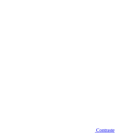
Diminuir fonte
Contraste