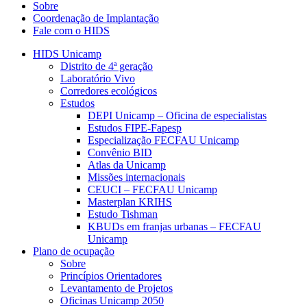
Sobre
Coordenação de Implantação
Fale com o HIDS
HIDS Unicamp
Distrito de 4ª geração
Laboratório Vivo
Corredores ecológicos
Estudos
DEPI Unicamp – Oficina de especialistas
Estudos FIPE-Fapesp
Especialização FECFAU Unicamp
Convênio BID
Atlas da Unicamp
Missões internacionais
CEUCI – FECFAU Unicamp
Masterplan KRIHS
Estudo Tishman
KBUDs em franjas urbanas – FECFAU
Unicamp
Plano de ocupação
Sobre
Princípios Orientadores
Levantamento de Projetos
Oficinas Unicamp 2050