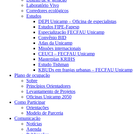
Laboratório Vivo
Corredores ecológicos
Estudos
DEPI Unicamp – Oficina de especialistas
Estudos FIPE-Fapesp
Especialização FECFAU Unicamp
Convênio BID
Atlas da Unicamp
Missões internacionais
CEUCI – FECFAU Unicamp
Masterplan KRIHS
Estudo Tishman
KBUDs em franjas urbanas – FECFAU Unicamp
Plano de ocupação
Sobre
Princípios Orientadores
Levantamento de Projetos
Oficinas Unicamp 2050
Como Participar
Orientações
Modelo de Parceria
Comunicação
Notícias
Agenda