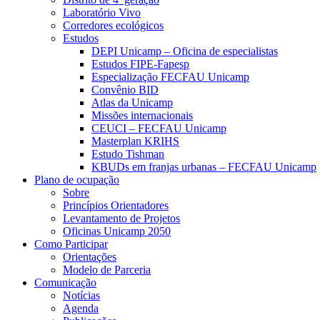
Laboratório Vivo
Corredores ecológicos
Estudos
DEPI Unicamp – Oficina de especialistas
Estudos FIPE-Fapesp
Especialização FECFAU Unicamp
Convênio BID
Atlas da Unicamp
Missões internacionais
CEUCI – FECFAU Unicamp
Masterplan KRIHS
Estudo Tishman
KBUDs em franjas urbanas – FECFAU Unicamp
Plano de ocupação
Sobre
Princípios Orientadores
Levantamento de Projetos
Oficinas Unicamp 2050
Como Participar
Orientações
Modelo de Parceria
Comunicação
Notícias
Agenda