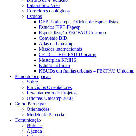
Laboratório Vivo
Corredores ecológicos
Estudos
DEPI Unicamp – Oficina de especialistas
Estudos FIPE-Fapesp
Especialização FECFAU Unicamp
Convênio BID
Atlas da Unicamp
Missões internacionais
CEUCI – FECFAU Unicamp
Masterplan KRIHS
Estudo Tishman
KBUDs em franjas urbanas – FECFAU Unicamp
Plano de ocupação
Sobre
Princípios Orientadores
Levantamento de Projetos
Oficinas Unicamp 2050
Como Participar
Orientações
Modelo de Parceria
Comunicação
Notícias
Agenda