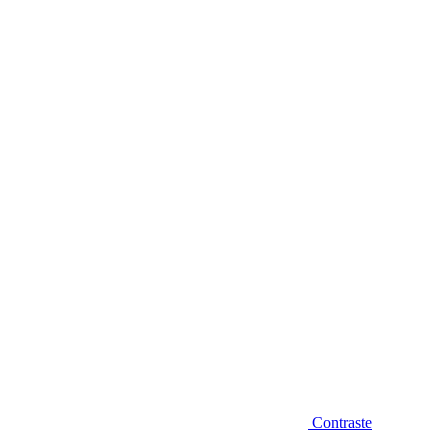
Diminuir fonte
Contraste