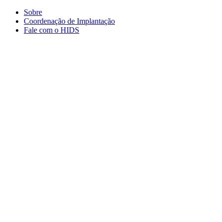
Conteúdo principal
Menu principal
Rodapé
Sobre
Coordenação de Implantação
Fale com o HIDS
Aumentar fonte
Diminuir fonte