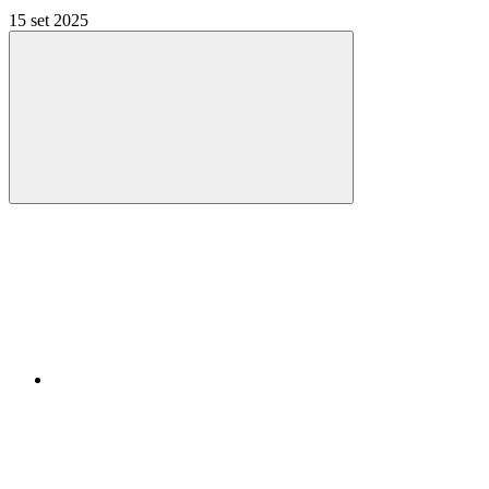
15 set 2025
Compartilhar
Compartilhar po
Compartilhar n