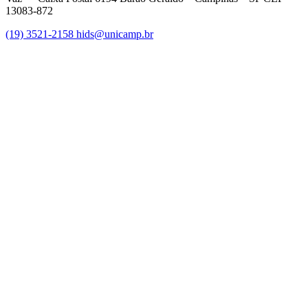
13083-872
(19) 3521-2158
hids@unicamp.br
Link para o Facebook
Link para o Linkedin
Link para o Instagram