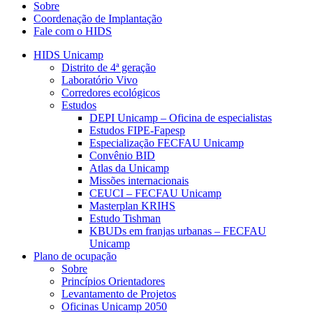
Sobre
Coordenação de Implantação
Fale com o HIDS
HIDS Unicamp
Distrito de 4ª geração
Laboratório Vivo
Corredores ecológicos
Estudos
DEPI Unicamp – Oficina de especialistas
Estudos FIPE-Fapesp
Especialização FECFAU Unicamp
Convênio BID
Atlas da Unicamp
Missões internacionais
CEUCI – FECFAU Unicamp
Masterplan KRIHS
Estudo Tishman
KBUDs em franjas urbanas – FECFAU
Unicamp
Plano de ocupação
Sobre
Princípios Orientadores
Levantamento de Projetos
Oficinas Unicamp 2050