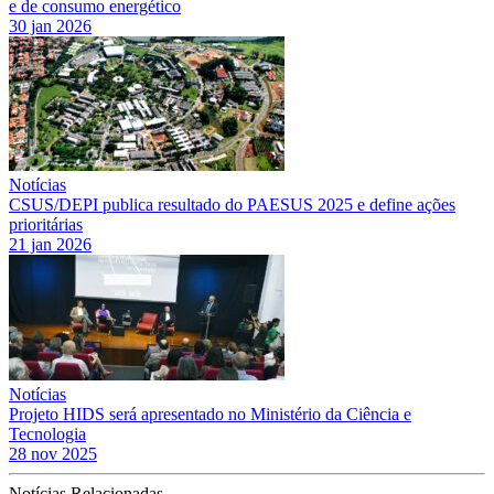
e de consumo energético
30 jan 2026
Notícias
CSUS/DEPI publica resultado do PAESUS 2025 e define ações
prioritárias
21 jan 2026
Notícias
Projeto HIDS será apresentado no Ministério da Ciência e
Tecnologia
28 nov 2025
Notícias Relacionadas