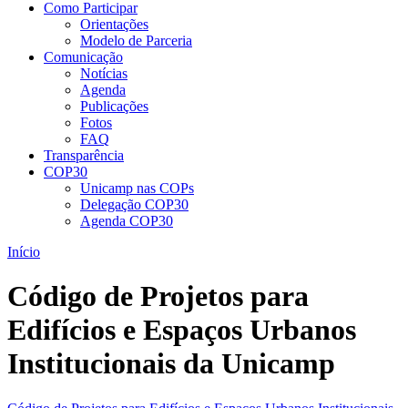
Como Participar
Orientações
Modelo de Parceria
Comunicação
Notícias
Agenda
Publicações
Fotos
FAQ
Transparência
COP30
Unicamp nas COPs
Delegação COP30
Agenda COP30
Início
Código de Projetos para
Edifícios e Espaços Urbanos
Institucionais da Unicamp