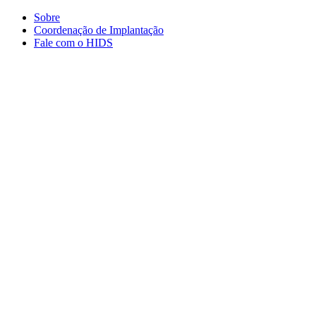
Conteúdo principal
Menu principal
Rodapé
Sobre
Coordenação de Implantação
Fale com o HIDS
Aumentar fonte
Diminuir fonte