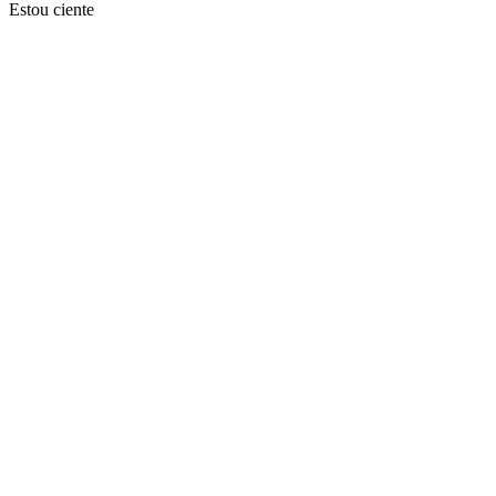
Estou ciente
Ir para o topo