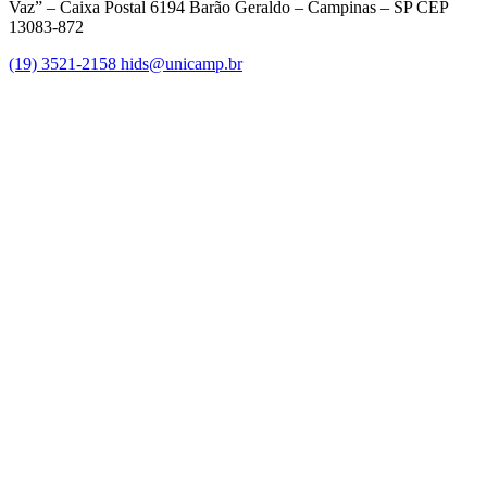
Vaz” – Caixa Postal 6194 Barão Geraldo – Campinas – SP CEP
13083-872
(19) 3521-2158
hids@unicamp.br
Link para o Facebook
Link para o Linkedin
Link para o Instagram