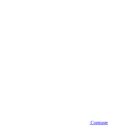
Diminuir fonte
Contraste