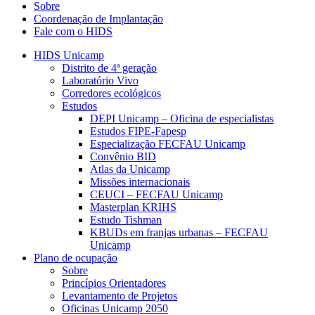
Sobre
Coordenação de Implantação
Fale com o HIDS
HIDS Unicamp
Distrito de 4ª geração
Laboratório Vivo
Corredores ecológicos
Estudos
DEPI Unicamp – Oficina de especialistas
Estudos FIPE-Fapesp
Especialização FECFAU Unicamp
Convênio BID
Atlas da Unicamp
Missões internacionais
CEUCI – FECFAU Unicamp
Masterplan KRIHS
Estudo Tishman
KBUDs em franjas urbanas – FECFAU
Unicamp
Plano de ocupação
Sobre
Princípios Orientadores
Levantamento de Projetos
Oficinas Unicamp 2050