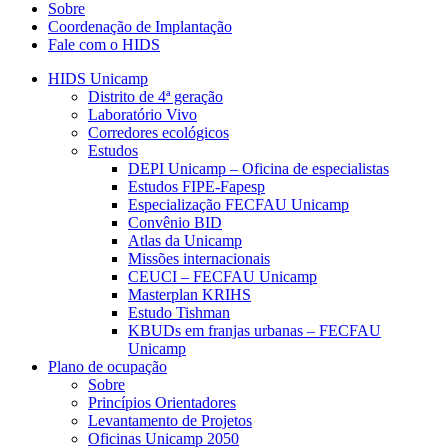
Sobre
Coordenação de Implantação
Fale com o HIDS
HIDS Unicamp
Distrito de 4ª geração
Laboratório Vivo
Corredores ecológicos
Estudos
DEPI Unicamp – Oficina de especialistas
Estudos FIPE-Fapesp
Especialização FECFAU Unicamp
Convênio BID
Atlas da Unicamp
Missões internacionais
CEUCI – FECFAU Unicamp
Masterplan KRIHS
Estudo Tishman
KBUDs em franjas urbanas – FECFAU
Unicamp
Plano de ocupação
Sobre
Princípios Orientadores
Levantamento de Projetos
Oficinas Unicamp 2050