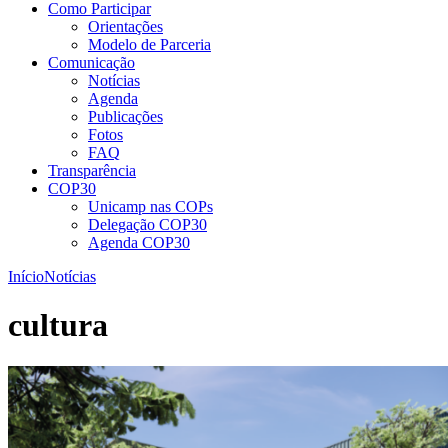
Como Participar
Orientações
Modelo de Parceria
Comunicação
Notícias
Agenda
Publicações
Fotos
FAQ
Transparência
COP30
Unicamp nas COPs
Delegação COP30
Agenda COP30
Início
Notícias
cultura