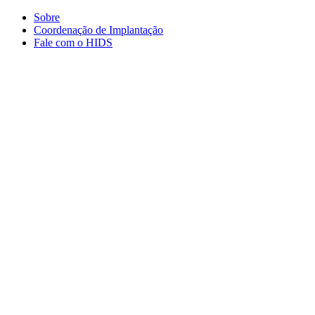
Conteúdo principal
Menu principal
Rodapé
Sobre
Coordenação de Implantação
Fale com o HIDS
Aumentar fonte
Diminuir fonte