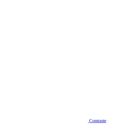
Diminuir fonte
Contraste